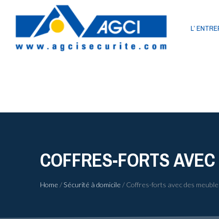
L’ ENTRE
COFFRES-FORTS AVEC
Home
/
Sécurité à domicile
/
Coffres-forts avec des meuble