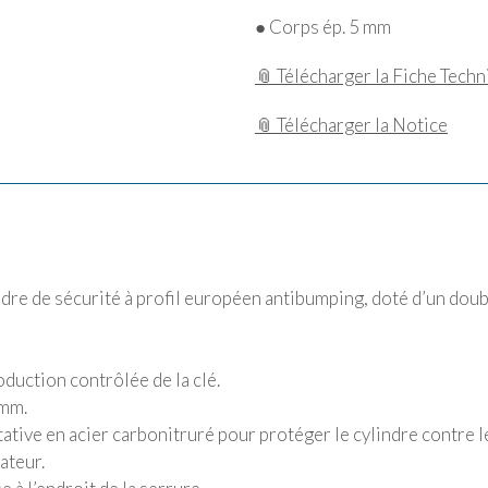
● Corps ép. 5 mm
📎 Télécharger la Fiche Tech
📎 Télécharger la Notice
re de sécurité à profil européen antibumping, doté d’un doubl
duction contrôlée de la clé.
 mm.
ative en acier carbonitruré pour protéger le cylindre contre l
ateur.