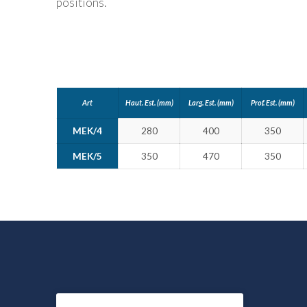
positions.
Art
Haut. Est. (mm)
Larg. Est. (mm)
Prof. Est. (mm)
MEK/4
280
400
350
MEK/5
350
470
350