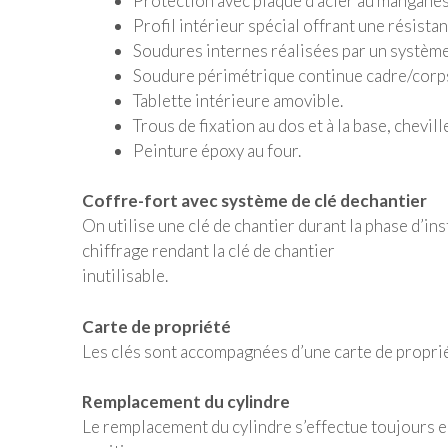
Protection avec plaque d’acier au manganèse
Profil intérieur spécial offrant une résista
Soudures internes réalisées par un système
Soudure périmétrique continue cadre/corp
Tablette intérieure amovible.
Trous de fixation au dos et à la base, chevill
Peinture époxy au four.
Coffre-fort avec système de clé de
chantier
On utilise une clé de chantier durant la phase d’ins
chiffrage rendant la clé de chantier
inutilisable.
Carte de propriété
Les clés sont accompagnées d’une carte de proprié
Remplacement du cylindre
Le remplacement du cylindre s’effectue toujours e