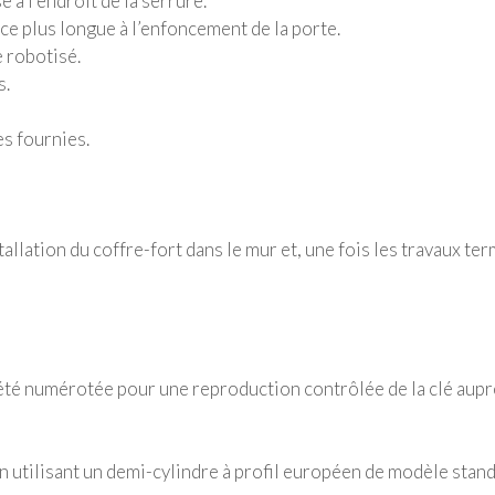
 à l’endroit de la serrure.
nce plus longue à l’enfoncement de la porte.
 robotisé.
s.
es fournies.
tallation du coffre-fort dans le mur et, une fois les travaux ter
té numérotée pour une reproduction contrôlée de la clé auprè
n utilisant un demi-cylindre à profil européen de modèle stan