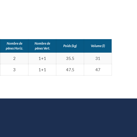
Nombre de
Nombre de
Poids (kg)
Volume (l)
pênes Horiz.
pênes Vert.
2
1+1
35.5
31
3
1+1
47.5
47