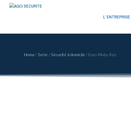
L’ ENTREPRISE
Home
/
Serie
/
Sécurité à domicile
/
Euro Moby Key