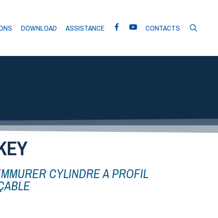
IONS
DOWNLOAD
ASSISTANCE
CONTACTS
KEY
EMMURER CYLINDRE A PROFIL
ÇABLE