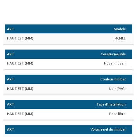
Modèle
F40MEL
Couleur meuble
Noyer moyen
Couleur minibar
Noir (PVC)
Type d’installation
Pose libre
Volume net du minibar