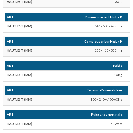
33 lt.
Dimensions ext. H x L x P
947 x 500 x 495 mm
Comp. supérieur H x L x P
250 x 460 x 350 mm
Poids
40 Kg
Tension d’alimentation
100 – 240 V / 50-60 Hz
Puissance nominale
50 Watt