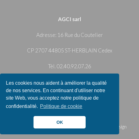
AGCI sarl
Adresse: 16 Rue du Coutelier
CP 2707 44805 ST-HERBLAIN Cedex
Tèl. 02.40.92.07.26
info@agcisecurite.com
Les cookies nous aident à améliorer la qualité
de nos services. En continuant d'utiliser notre
Privacy Policy
|
Cookie Policy
site Web, vous acceptez notre politique de
confidentialité.
Politique de cookie
OK
Copyright 2026 AGCI sarl - Powered by 🌱
Yucca Design