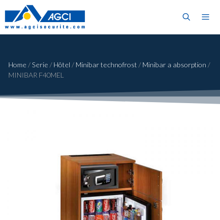
Home
/
Serie
/
Hôtel
/
Minibar technofrost
/
Minibar a absorption
/
MINIBAR F40MEL