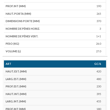
190
265
370
3
1+1
26.0
27.0
GC/6
420
480
230
395
455
180