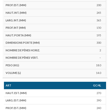
200
245
365
150
195
300
2
–
18.0
14.0
GC/4L
270
390
240