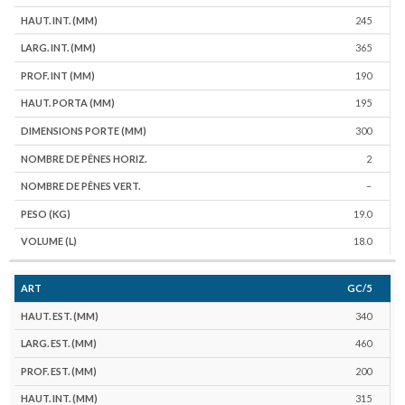
245
365
190
195
300
2
–
19.0
18.0
GC/5
340
460
200
315