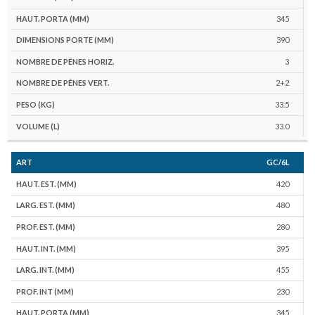
345
390
3
2+2
33.5
33.0
GC/6L
420
480
280
395
455
230
345