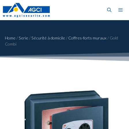
Home
/
Serie
/
Sécurité à domicile
/
Coffres-forts muraux
/
Gold
Combi