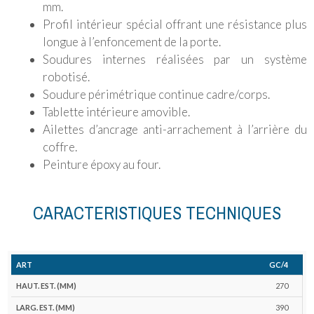
mm.
Profil intérieur spécial offrant une résistance plus
longue à l’enfoncement de la porte.
Soudures internes réalisées par un système
robotisé.
Soudure périmétrique continue cadre/corps.
Tablette intérieure amovible.
Ailettes d’ancrage anti-arrachement à l’arrière du
coffre.
Peinture époxy au four.
CARACTERISTIQUES TECHNIQUES
Nombre
No
GC/4
Haut.
Larg.
Prof.
Haut.
Larg.
Prof.
Haut.
Larg.
de
Mod.
Ext.
Ext.
Ext.
Int.
Int.
Int
Porte
Porte
pênes
p
270
(mm)
(mm)
(mm)
(mm)
(mm)
(mm)
(mm)
(mm)
Horiz.
V
390