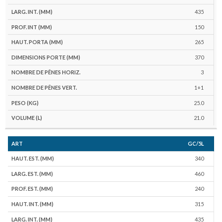
435
150
265
370
3
1+1
25.0
21.0
GC/5L
340
460
240
315
435