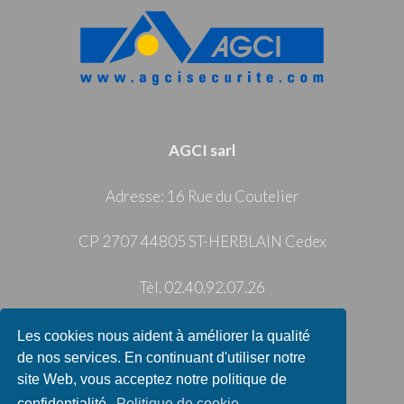
AGCI sarl
Adresse: 16 Rue du Coutelier
CP 2707 44805 ST-HERBLAIN Cedex
Tèl. 02.40.92.07.26
info@agcisecurite.com
Les cookies nous aident à améliorer la qualité
de nos services. En continuant d'utiliser notre
Privacy Policy
|
Cookie Policy
site Web, vous acceptez notre politique de
confidentialité.
Politique de cookie