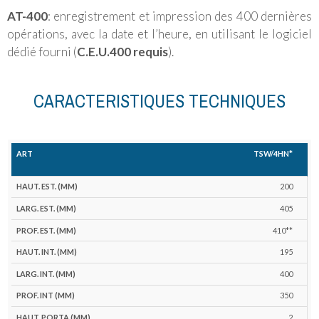
AT-400
: enregistrement et impression des 400 dernières
opérations, avec la date et l’heure, en utilisant le logiciel
dédié fourni (
C.E.U.400 requis
).
CARACTERISTIQUES TECHNIQUES
Nombre
TSW/4HN
*
Haut.
Larg.
Prof.
Haut.
Larg.
Prof.
de
Poids
Volume
Art
Est.
Est.
Est.
Int.
Int.
Int
pênes
(kg)
(l)
(mm)
(mm)
(mm)
(mm)
(mm)
(mm)
Horiz.
200
405
410**
195
400
350
2