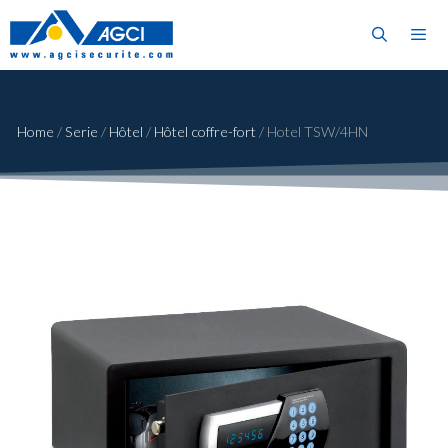
Home
/
Serie
/
Hôtel
/
Hôtel coffre-fort
/
Hotel TSW/4HN