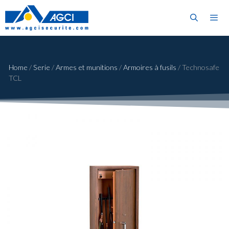
Home
/
Serie
/
Armes et munitions
/
Armoires à fusils
/
Technosafe
TCL