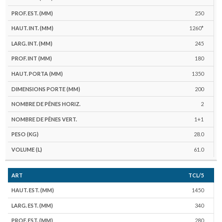
250
1260*
245
180
1350
200
2
1+1
28.0
61.0
TCL/5
1450
340
280