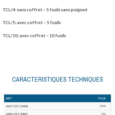
TCL/4: sans coffret – 5 fusils sans poigneé
TCL/5: avec coffret – 5 fusils
TCL/10: avec coffret – 10 fusils
CARACTERISTIQUES TECHNIQUES
Nombre
Nom
TCL/4
Haut.
Larg.
Prof.
Haut.
Larg.
Prof.
Haut.
Larg.
de
d
Art
Est.
Est.
Est.
Int.
Int.
Int
Porte
Porte
pênes
pên
1400
(mm)
(mm)
(mm)
(mm)
(mm)
(mm)
(mm)
(mm)
Horiz.
Ver
250