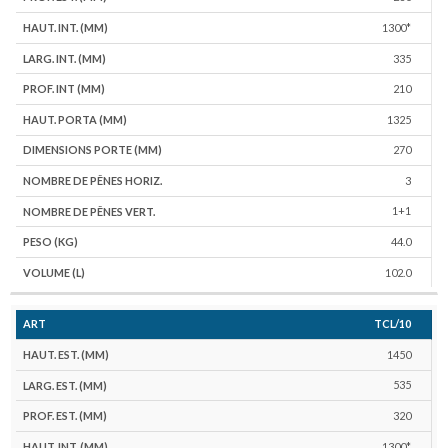
1300*
335
210
1325
270
3
1+1
44.0
102.0
TCL/10
1450
535
320
1300*